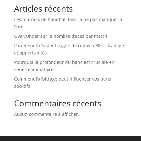
Articles récents
Les tournois de handball loisir à ne pas manquer à
Paris
Over/Under sur le nombre d’aces par match
Parier sur la Super League de rugby à XIII : stratégie
et opportunités
Pourquoi la profondeur du banc est cruciale en
séries éliminatoires
Comment l’arbitrage peut influencer vos paris
sportifs
Commentaires récents
Aucun commentaire à afficher.