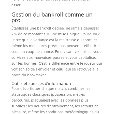
essor.
Gestion du bankroll comme un
pro
Établissez une bankroll dédiée, ne jamais dépasser
2 % de ce montant sur une mise unique. Pourquoi ?
Parce que la variance est la maîtresse du sport, et
même les meilleures prévisions peuvent s’effondrer
sous un coup de chance. En divisant vos mises, vous
survivez aux mauvaises passes et vous capitalisez
sur les bonnes. C’est la différence entre le joueur qui
voit son solde s’envoler et celui qui se retrouve à la
porte du bookmaker.
Outils et sources d’information
Pour décortiquer chaque match, combinez les
statistiques classiques (possession, mètres
parcourus, plaquages) avec les données plus
subtiles : les heures d’entraînement, les retours de
blessure, même les conditions météorologiques du