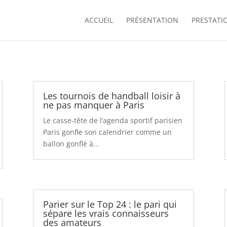
ACCUEIL
PRÉSENTATION
PRESTATI
Les tournois de handball loisir à
ne pas manquer à Paris
Le casse‑tête de l’agenda sportif parisien
Paris gonfle son calendrier comme un
ballon gonflé à...
Parier sur le Top 24 : le pari qui
sépare les vrais connaisseurs
des amateurs